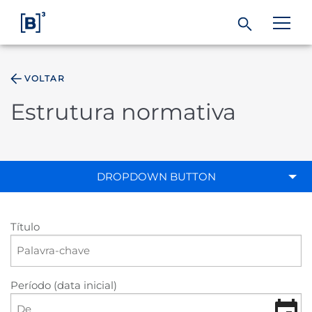
VOLTAR
ÁREA DO INVESTIDOR
Estrutura normativa
Produtos e Serviços
Índices
DROPDOWN BUTTON
Soluções
Título
Regulação
Período (data inicial)
Dados