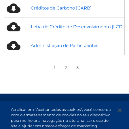
Créditos de Carbono [CARB]
Letra de Crédito de Desenvolvimento [LCD]
Administração de Participantes
1
2
3
Termos de Uso e Proteção de Dados
Ao clicar em “Aceitar todos os cookies”, você concorda
Atendimento
com o armazenamento de cookies no seu dispositivo
para melhorar a navegação no site, analisar o uso do
Canal de Denúncias
site e ajudar em nossos esforços de marketing.