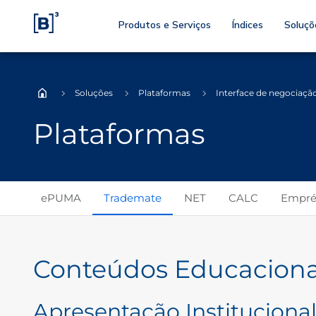
Produtos e Serviços
Índices
Soluçõ
Soluções
Plataformas
Interface de negociaçã
Home
Plataformas
ePUMA
Trademate
NET
CALC
Emprés
Conteúdos Educaciona
Apresentação Instituciona