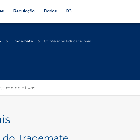
es
Regulação
Dados
B3
o
Trademate
Conteúdos Educacionais
timo de ativos
is
l do Trademate