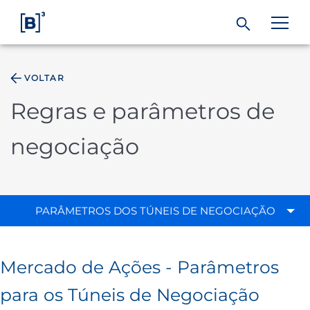
VOLTAR
ÁREA DO INVESTIDOR
Regras e parâmetros de
Produtos e Serviços
negociação
Índices
PARÂMETROS DOS TÚNEIS DE NEGOCIAÇÃO
Soluções
Regulação
Mercado de Ações - Parâmetros
para os Túneis de Negociação
Dados